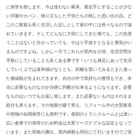
に保管を致します。
今は使わない家具、最近手にすることが少な
い洋服やカバン、独り立ちした子供たちの
残した思い出の品。ど
このご家庭も長く生活した証しとして家の中には色々なもので溢
れていきます。そしてどんなに大切にしてきた物でも、この先使
うことはないと分かっていても、やはり手放すとなると勇気がい
るものですよね。しかし一方でこれらが室内を占領、生活空間を
手狭にしていることも良くある事です！いつも身近にあって生活
していく上では違和感がなくとも、距離を置いてみるとまた違っ
た価値観が生まれてきます。自分の中で気持ちの整理もでき、本
当に必要なものなのか冷静に判断が出来るようになります。必要
なものはいつでもお返し致します。また必要ないものはそのまま
処分も承ります。その他家の建て替え、リフォーム中の大型家具
や荷物の短期保管にも便利です。個別のトランクルームとは違い
広い倉庫での保管のため料金は大変リーズナブルな設定となって
います。また荷物の搬出、室内移動も同社にて行いますのでご安