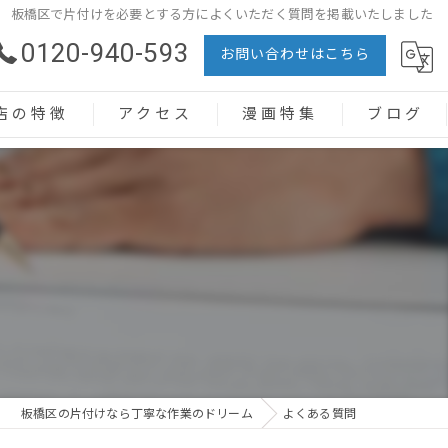
板橋区で片付けを必要とする方によくいただく質問を掲載いたしました
0120-940-593
お問い合わせはこちら
店の特徴
アクセス
漫画特集
ブログ
整理
整理
品回収
屋敷
者
板橋区の片付けなら丁寧な作業のドリーム
よくある質問