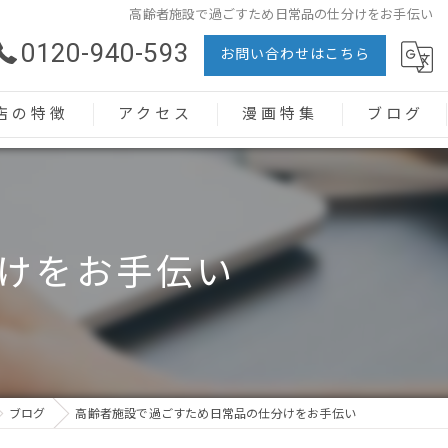
高齢者施設で過ごすため日常品の仕分けをお手伝い
0120-940-593
お問い合わせはこちら
店の特徴
アクセス
漫画特集
ブログ
整理
整理
けをお手伝い
品回収
屋敷
者
ブログ
高齢者施設で過ごすため日常品の仕分けをお手伝い