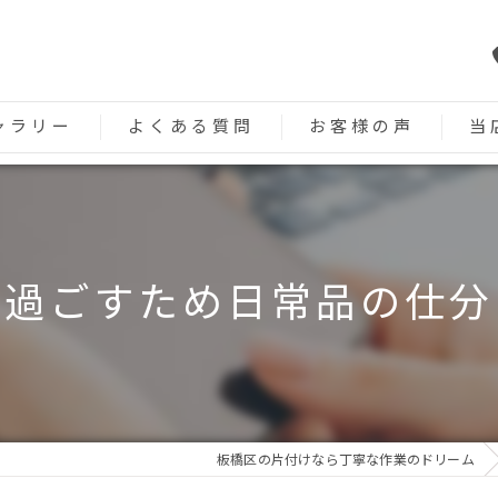
ャラリー
よくある質問
お客様の声
当
遺品
生前
で過ごすため日常品の仕分
不用
ゴミ
高齢
板橋区の片付けなら丁寧な作業のドリーム